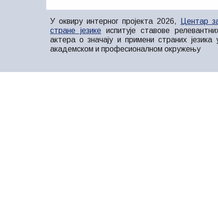
У оквиру интерног пројекта 2026,
Центар з
стране језике
испитује ставове релевантни
актера о значају и примени страних језика 
академском и професионалном окружењу