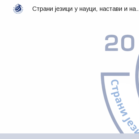
Страни језици у науци, н
Sk