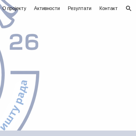
О пројекту
Активности
Резултати
Контакт
ion