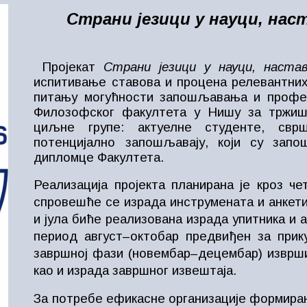
Страни језици у науци, на
Пројекат
Страни језици у науци, наст
испитивање ставова и процена релевантних
питању могућности запошљавања и профе
Филозофског факултета у Нишу за тржиш
циљне групе: актуелне студенте, свр
потенцијално запошљавају, који су зап
дипломце Факултета.
Реализација пројекта планирана је кроз ч
спровешће се израда инструмената и анкети
и јула биће реализована израда упитника и 
период август–октобар предвиђен за при
завршној фази (новембар–децембар) изврши
као и израда завршног извештаја.
За потребе ефикасне организације формиран