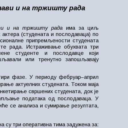
стави и на тржишту рада
ави и на тржишту рада
има за циљ
 актера (студената и послодаваца) по
сионалне припремљености студената
те рада. Истраживање обухвата три
шене студенте и послодавце који
ошљавали или тренутно запошљавају
етири фазе. У периоду фебруар–април
рање актуелних студената. Током маја
анкетирање свршених студената, док је
купљање података од послодаваца. У
ће се анализа и сумирање резултата,
а су три оперативна тима задужена за: