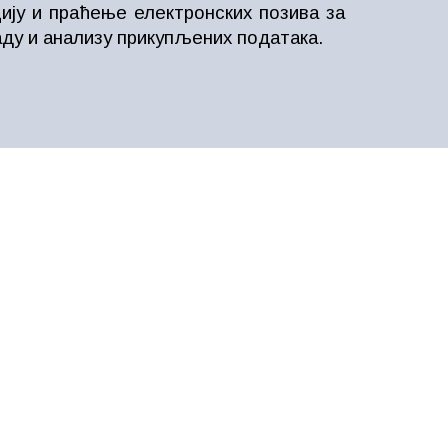
уцију и праћење електронских позива за
аду и анализу прикупљених података.