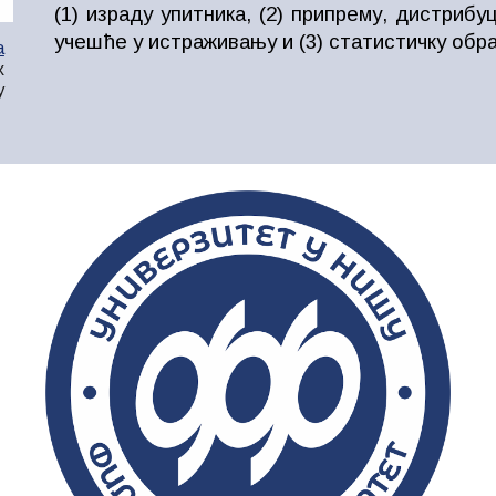
(1) израду упитника, (2) припрему, дистриб
учешће у истраживању и (3) статистичку обр
а
х
у