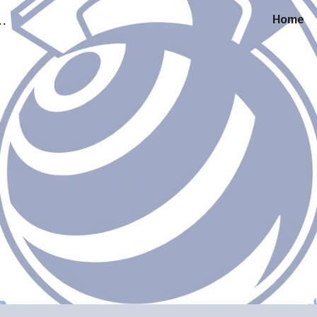
астави и на тржишту рада
Home
ip to main content
Skip to navigat